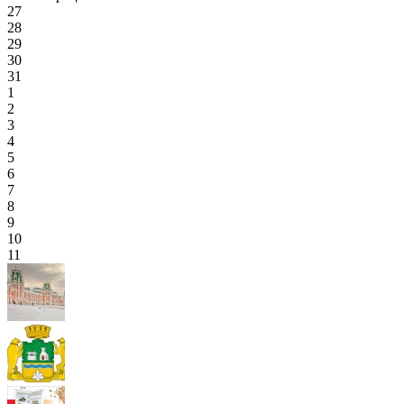
27
28
29
30
31
1
2
3
4
5
6
7
8
9
10
11