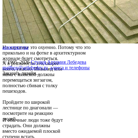
На картинке это охуенно. Потому что это
архитектура
прикольно и на фотке в архитектурном
журнале будет смотреться.
© 1995–2026
Студия Артемия Лебедева
А в реальности это, скорее
mailbox@artlebedev.ru
,
адреса и телефоны
всего, ужасно. Инвалид или
Заказать дизайн...
мама с коляской должны
перемещаться зигзагом,
полностью сбивая с толку
пешеходов.
Пройдите по широкой
лестнице по диагонали —
посмотрите на реакцию
людей.
И обычные люди тоже будут
страдать. Они должны
вместо ожидаемой плоской
ступени встать