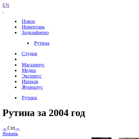
EN
Новое
Инвентарь
Задизайнено
Рутина
Студия
Магазинус
Медиа
Экспресс
Иронов
Журналус
Рутина
Рутина за 2004 год
←
Ctrl
→
Январь