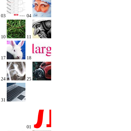
03
04
10
11
17
18
24
25
31
01