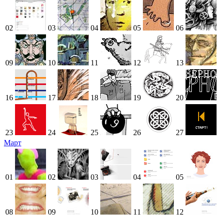
02
03
04
05
06
09
10
11
12
13
16
17
18
19
20
23
24
25
26
27
Март
01
02
03
04
05
08
09
10
11
12