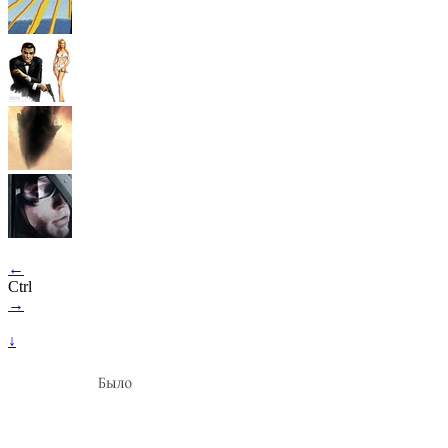
←
Ctrl
→
↓