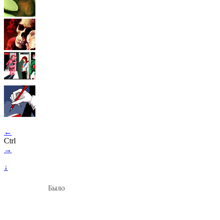
←
Ctrl
→
↓