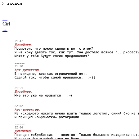
←
Ctrl
→