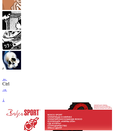
←
Ctrl
→
↓