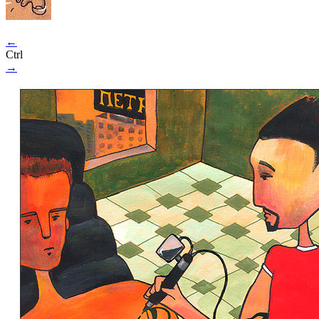
←
Ctrl
→