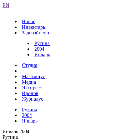
EN
Новое
Инвентарь
Задизайнено
Рутина
2004
Январь
Студия
Магазинус
Медиа
Экспресс
Иронов
Журналус
Рутина
2004
Январь
Январь 2004
Рутина