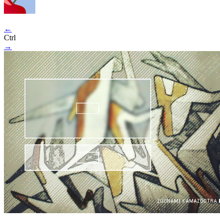
←
Ctrl
→