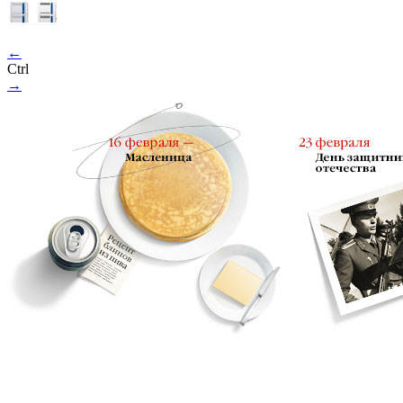
←
Ctrl
→