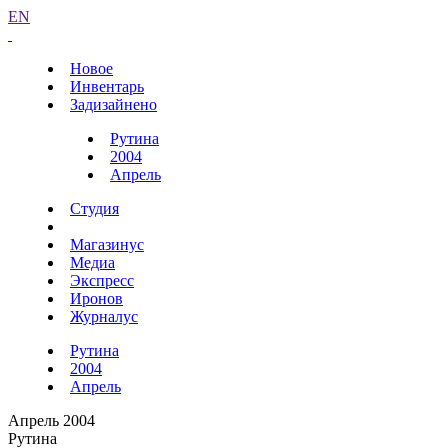
EN
Новое
Инвентарь
Задизайнено
Рутина
2004
Апрель
Студия
Магазинус
Медиа
Экспресс
Иронов
Журналус
Рутина
2004
Апрель
Апрель 2004
Рутина