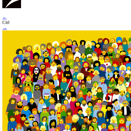
←
Ctrl
→