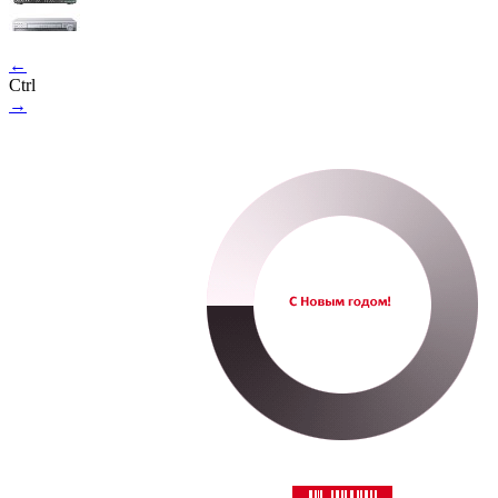
←
Ctrl
→