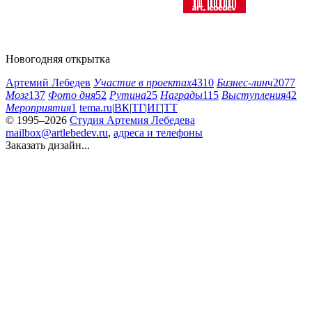
Новогодняя открытка
Артемий Лебедев
Участие в проектах
4310
Бизнес-линч
2077
Мозг
137
Фото дня
52
Рутина
25
Награды
115
Выступления
42
Мероприятия
1
tema.ru
|
ВК
|
ТГ
|
ИГ
|
ТТ
© 1995–2026
Студия Артемия Лебедева
mailbox@artlebedev.ru
,
адреса и телефоны
Заказать дизайн...