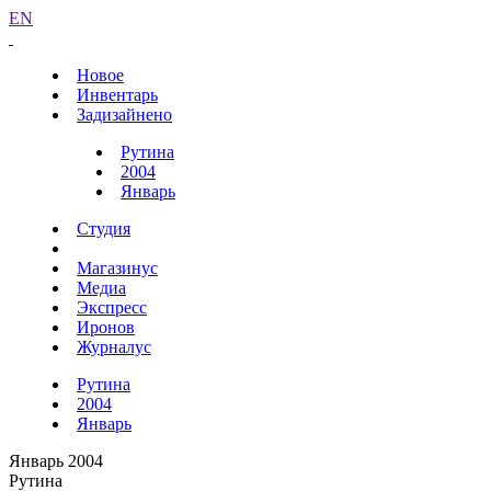
EN
Новое
Инвентарь
Задизайнено
Рутина
2004
Январь
Студия
Магазинус
Медиа
Экспресс
Иронов
Журналус
Рутина
2004
Январь
Январь 2004
Рутина