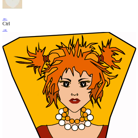
←
Ctrl
→