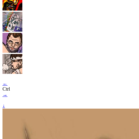
←
Ctrl
→
↓