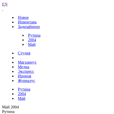
EN
Новое
Инвентарь
Задизайнено
Рутина
2004
Май
Студия
Магазинус
Медиа
Экспресс
Иронов
Журналус
Рутина
2004
Май
Май 2004
Рутина