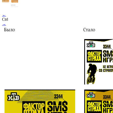
←
Ctrl
→