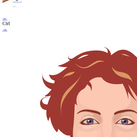
←
Ctrl
→