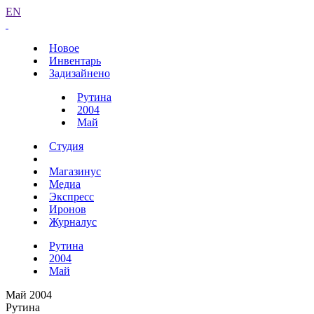
EN
Новое
Инвентарь
Задизайнено
Рутина
2004
Май
Студия
Магазинус
Медиа
Экспресс
Иронов
Журналус
Рутина
2004
Май
Май 2004
Рутина