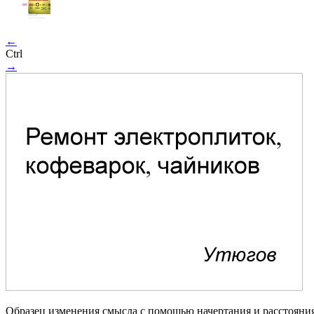
←
Ctrl
→
Образец изменения смысла с помощью начертания и расстояни