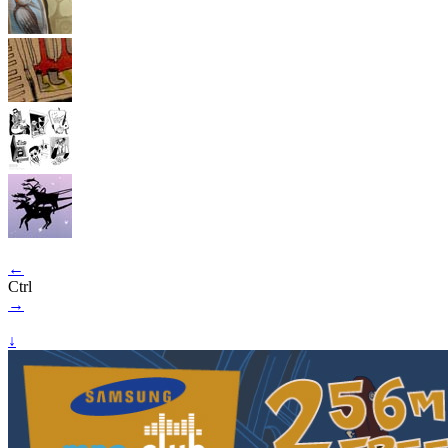
←
Ctrl
→
↓