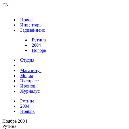
EN
Новое
Инвентарь
Задизайнено
Рутина
2004
Ноябрь
Студия
Магазинус
Медиа
Экспресс
Иронов
Журналус
Рутина
2004
Ноябрь
Ноябрь 2004
Рутина