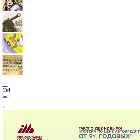
←
Ctrl
→
↓