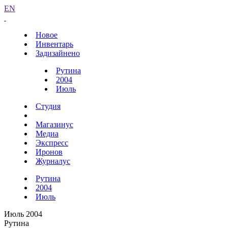
EN
Новое
Инвентарь
Задизайнено
Рутина
2004
Июль
Студия
Магазинус
Медиа
Экспресс
Иронов
Журналус
Рутина
2004
Июль
Июль 2004
Рутина