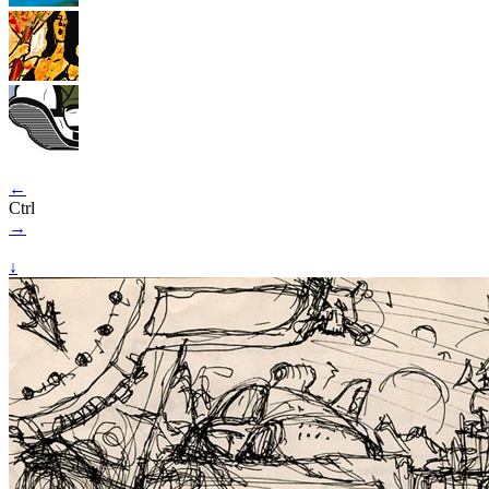
←
Ctrl
→
↓