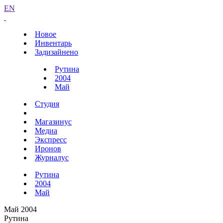
EN
Новое
Инвентарь
Задизайнено
Рутина
2004
Май
Студия
Магазинус
Медиа
Экспресс
Иронов
Журналус
Рутина
2004
Май
Май 2004
Рутина