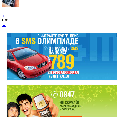
←
Ctrl
→