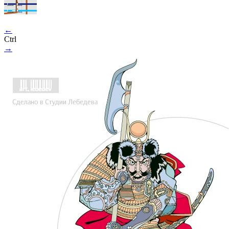
←
Ctrl
→