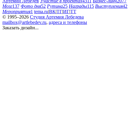
Артемий Лебедев
Участие в проектах
4311
Бизнес-линч
2077
Мозг
137
Фото дня
52
Рутина
25
Награды
115
Выступления
42
Мероприятия
1
tema.ru
|
ВК
|
ТГ
|
ИГ
|
ТТ
© 1995–2026
Студия Артемия Лебедева
mailbox@artlebedev.ru
,
адреса и телефоны
Заказать дизайн...