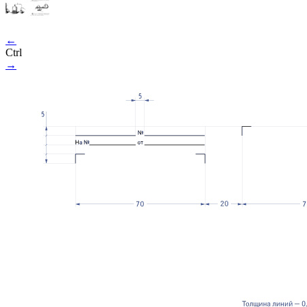
←
Ctrl
→