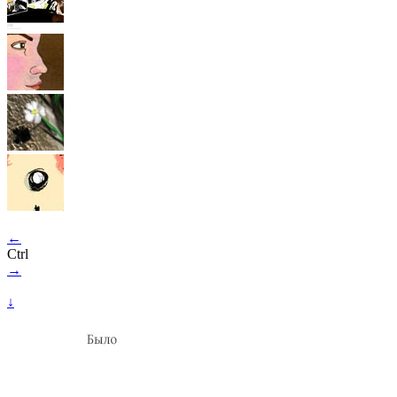
←
Ctrl
→
↓