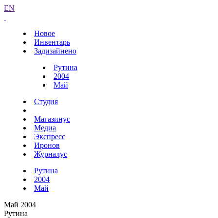
EN
Новое
Инвентарь
Задизайнено
Рутина
2004
Май
Студия
Магазинус
Медиа
Экспресс
Иронов
Журналус
Рутина
2004
Май
Май 2004
Рутина