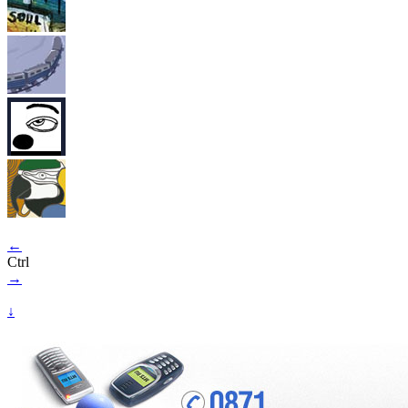
←
Ctrl
→
↓