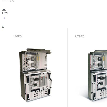
←
Ctrl
→
↓