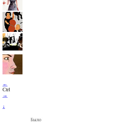
←
Ctrl
→
↓