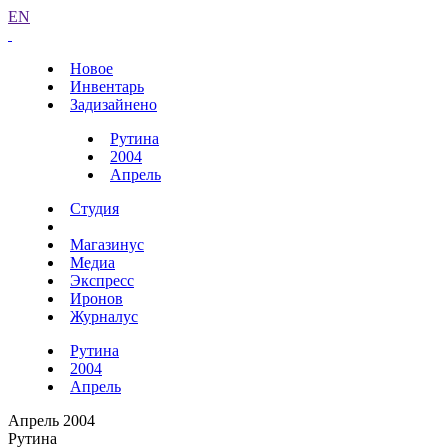
EN
Новое
Инвентарь
Задизайнено
Рутина
2004
Апрель
Студия
Магазинус
Медиа
Экспресс
Иронов
Журналус
Рутина
2004
Апрель
Апрель 2004
Рутина