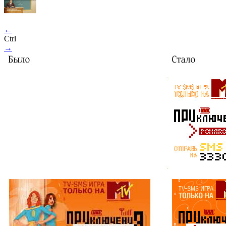
←
Ctrl
→