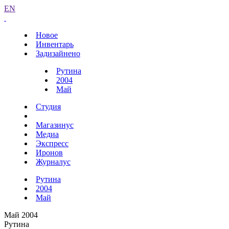
EN
Новое
Инвентарь
Задизайнено
Рутина
2004
Май
Студия
Магазинус
Медиа
Экспресс
Иронов
Журналус
Рутина
2004
Май
Май 2004
Рутина