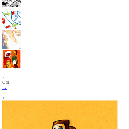
←
Ctrl
→
↓