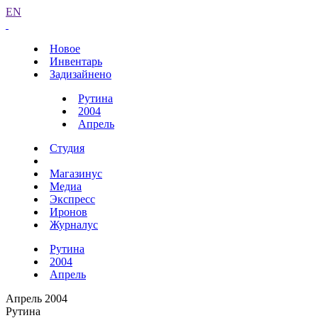
EN
Новое
Инвентарь
Задизайнено
Рутина
2004
Апрель
Студия
Магазинус
Медиа
Экспресс
Иронов
Журналус
Рутина
2004
Апрель
Апрель 2004
Рутина