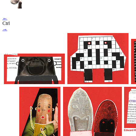
←
Ctrl
→