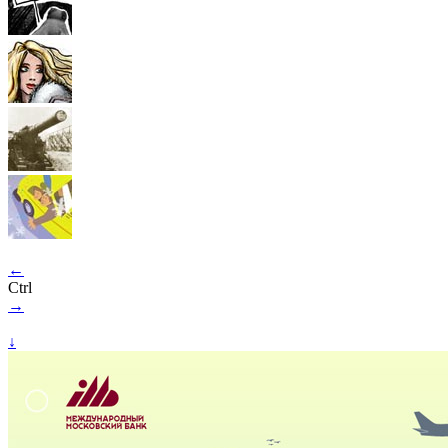
←
Ctrl
→
↓