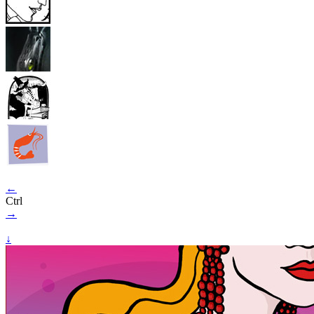
←
Ctrl
→
↓