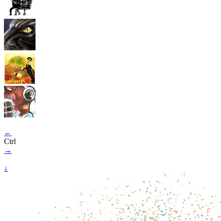
←
Ctrl
→
↓