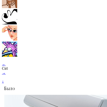
←
Ctrl
→
↓