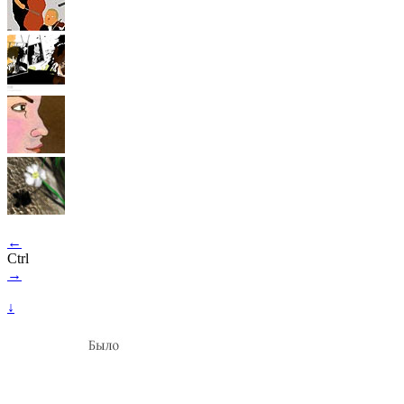
←
Ctrl
→
↓