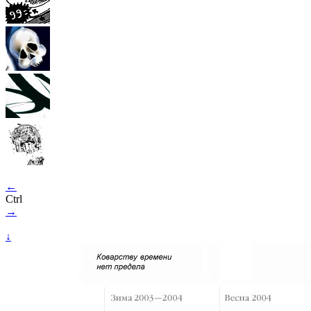
←
Ctrl
→
↓