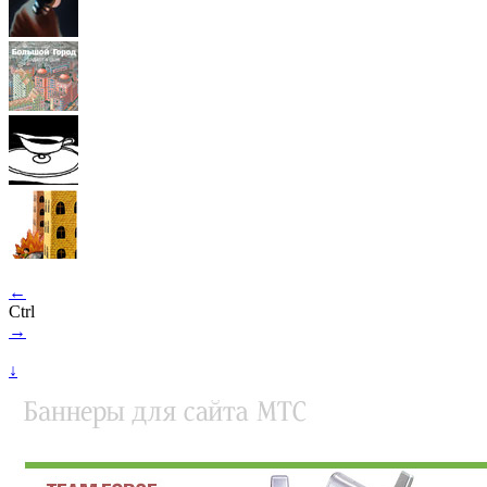
←
Ctrl
→
↓