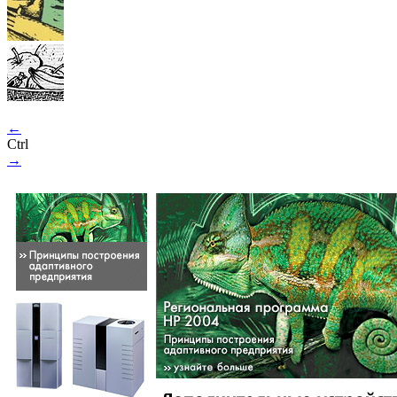
←
Ctrl
→