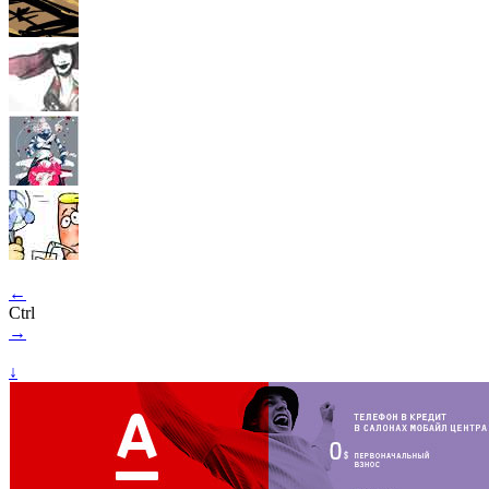
←
Ctrl
→
↓