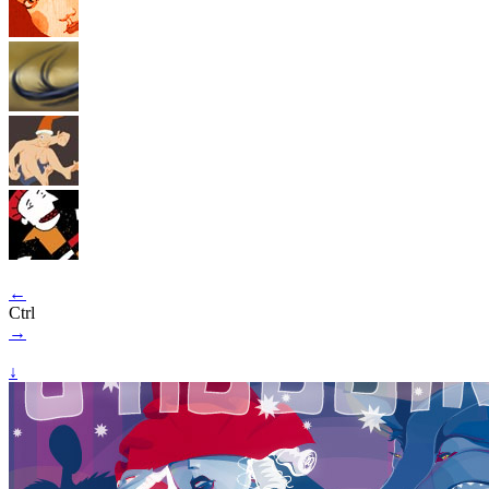
←
Ctrl
→
↓