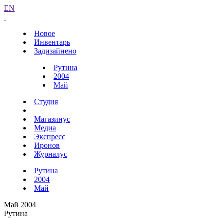
EN
Новое
Инвентарь
Задизайнено
Рутина
2004
Май
Студия
Магазинус
Медиа
Экспресс
Иронов
Журналус
Рутина
2004
Май
Май 2004
Рутина