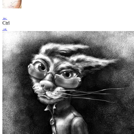
←
Ctrl
→