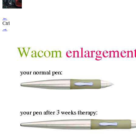
←
Ctrl
→