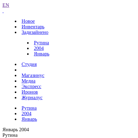
EN
Новое
Инвентарь
Задизайнено
Рутина
2004
Январь
Студия
Магазинус
Медиа
Экспресс
Иронов
Журналус
Рутина
2004
Январь
Январь 2004
Рутина