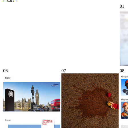
←
Ctrl
→
01
06
07
08