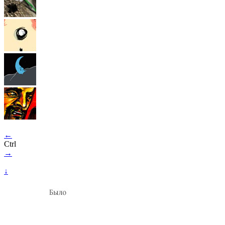
←
Ctrl
→
↓