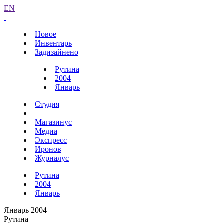
EN
Новое
Инвентарь
Задизайнено
Рутина
2004
Январь
Студия
Магазинус
Медиа
Экспресс
Иронов
Журналус
Рутина
2004
Январь
Январь 2004
Рутина