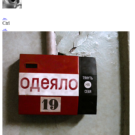
←
Ctrl
→