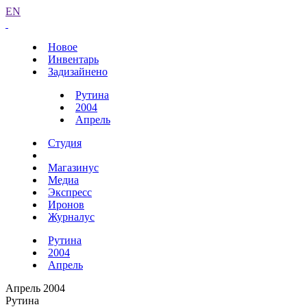
EN
Новое
Инвентарь
Задизайнено
Рутина
2004
Апрель
Студия
Магазинус
Медиа
Экспресс
Иронов
Журналус
Рутина
2004
Апрель
Апрель 2004
Рутина