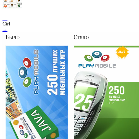
←
Ctrl
→